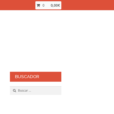
0
0,00
€
inalizar compra
Mi cuenta
ienda Online
BUSCADOR
Buscar: