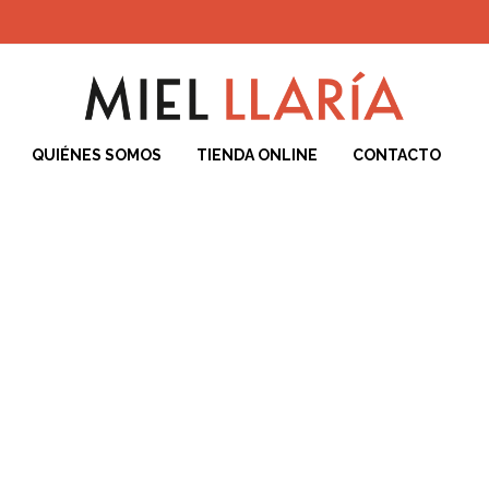
QUIÉNES SOMOS
TIENDA ONLINE
CONTACTO
iciones de Compra
Blog
Carrito
Contacto
ENVÍO Y DEVOLUCIONES
F
Cookies
POLÍTICA DE PRIVACIDAD DEL SITIO WEB
Quiénes Somos
T