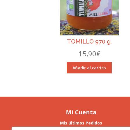
TOMILLO 970 g.
15,90
€
Añadir al carrito
Mi Cuenta
Mis últimos Pedidos
Mis Direcciones