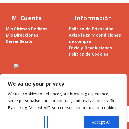
Mi Cuenta
Información
Mis últimos Pedidos
Política de Privacidad
Mis Direcciones
Aviso legal y condiciones
Cerrar Sesión
de compra
Envío y Devoluciones
Política de Cookies
Alesanco 4, 1º - 26300 Nájera
La Rioja (España)
We value your privacy
Privacidad y cookies: este sitio usa cookies. Si continúas navegando
por él, aceptas su uso.
We use cookies to enhance your browsing experience,
jesus@llaria.com
serve personalised ads or content, and analyse our traffic.
Para obtener más información, incluido cómo gestionar las cookies,
By clicking "Accept All", you consent to our use of cookies.
consulta:
Política de cookies
Customise
Reject All
Accept All
© Miel Llaría 2026 |
Estudio BlueFox