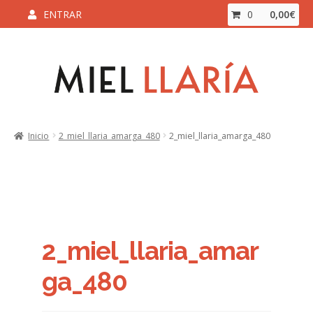
ENTRAR
0
0,00
€
Ir
Ir
a
al
la
contenido
navegación
Inicio
Inicio
2_miel_llaria_amarga_480
2_miel_llaria_amarga_480
Aviso Legal y Condiciones de Compra
Blog
Carrito
2_miel_llaria_amar
Contacto
ga_480
ENVÍO Y DEVOLUCIONES