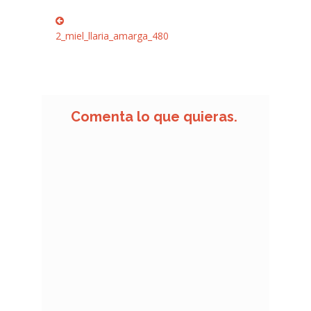
Navegación
Anterior:
de
2_miel_llaria_amarga_480
entradas
Comenta lo que quieras.