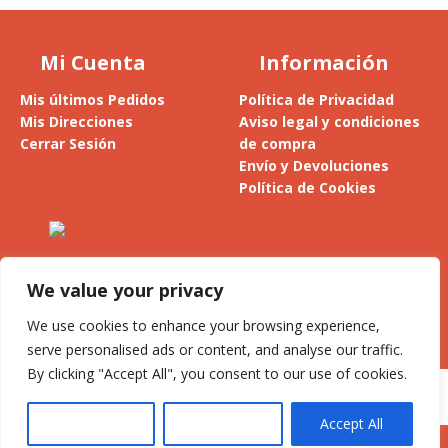
Mi Cuenta
Información
Mis últimos Pedidos
Política de Privacidad
Mis Direcciones
Aviso legal y condiciones
Cerrar Sesión
de compra
Envío y Devoluciones
Política de Cookies
Alesanco 4, 1º - 26300 Nájera
La Rioja (España)
We value your privacy
Privacidad y cookies: este sitio usa cookies. Si continúas navegando
por él, aceptas su uso.
We use cookies to enhance your browsing experience,
jesus@llaria.com
serve personalised ads or content, and analyse our traffic.
Para obtener más información, incluido cómo gestionar las cookies,
By clicking "Accept All", you consent to our use of cookies.
consulta:
Política de cookies
Customise
Reject All
Accept All
© Miel Llaría 2026 |
Estudio BlueFox