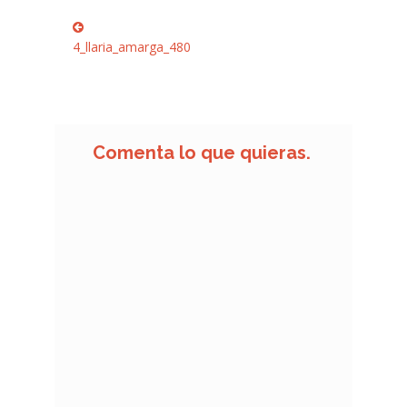
Navegación
Anterior:
de
4_llaria_amarga_480
entradas
Comenta lo que quieras.