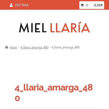
ENTRAR
0
0,00
€
Ir
Ir
a
al
la
contenido
navegación
Inicio
Inicio
4_llaria_amarga_480
4_llaria_amarga_480
Aviso Legal y Condiciones de Compra
Blog
Carrito
4_llaria_amarga_48
Contacto
0
ENVÍO Y DEVOLUCIONES