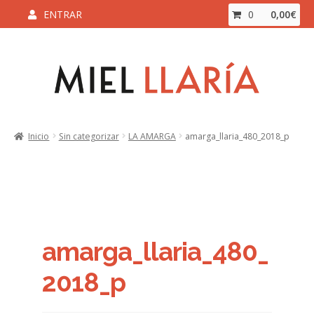
ENTRAR
0
0,00
€
Ir
Ir
a
al
la
contenido
navegación
Inicio
Inicio
Sin categorizar
LA AMARGA
amarga_llaria_480_2018_p
Aviso Legal y Condiciones de Compra
Blog
Carrito
amarga_llaria_480_
Contacto
2018_p
ENVÍO Y DEVOLUCIONES