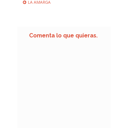
Navegación
Anterior:
LA AMARGA
de
entradas
Comenta lo que quieras.