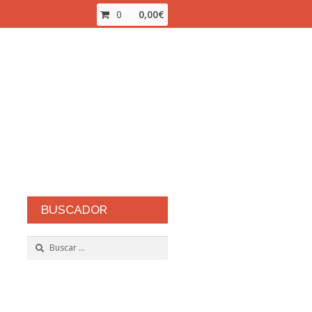
0
0,00
€
inalizar compra
Mi cuenta
ienda Online
BUSCADOR
Buscar: