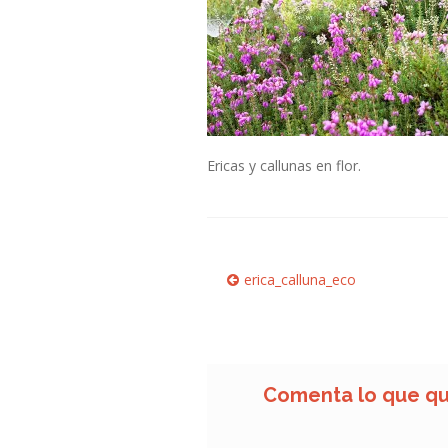
Ericas y callunas en flor.
Navegación
Anterior:
erica_calluna_eco
de
entradas
Comenta lo que qu