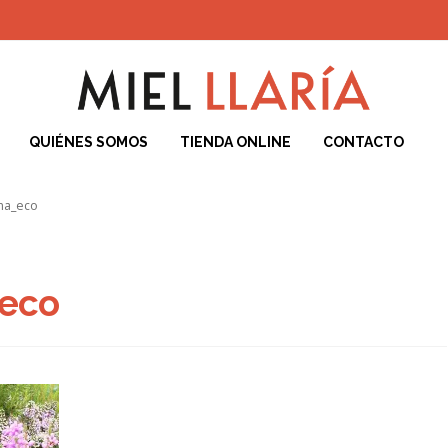
QUIÉNES SOMOS
TIENDA ONLINE
CONTACTO
iciones de Compra
Blog
Carrito
Contacto
ENVÍO Y DEVOLUCIONES
F
una_eco
Cookies
POLÍTICA DE PRIVACIDAD DEL SITIO WEB
Quiénes Somos
T
_eco