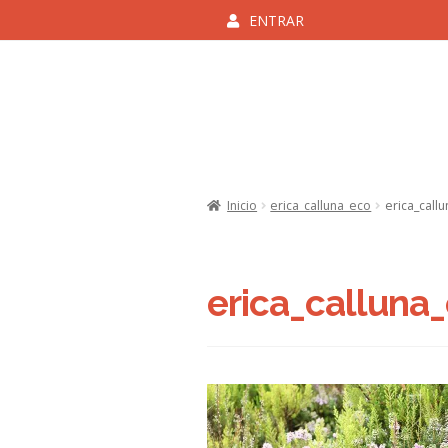
ENTRAR
Ir
Ir
a
al
la
contenido
navegación
Inicio
Aviso Legal y Cond
Inicio
erica_calluna_eco
erica_call
Politica de 
erica_calluna