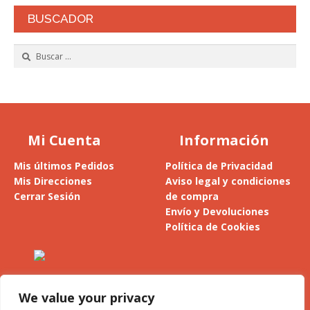
BUSCADOR
Buscar:
Mi Cuenta
Información
Mis últimos Pedidos
Política de Privacidad
Mis Direcciones
Aviso legal y condiciones
Cerrar Sesión
de compra
Envío y Devoluciones
Política de Cookies
Alesanco 4, 1º - 26300 Nájera
La Rioja (España)
We value your privacy
Privacidad y cookies: este sitio usa cookies. Si continúas navegando