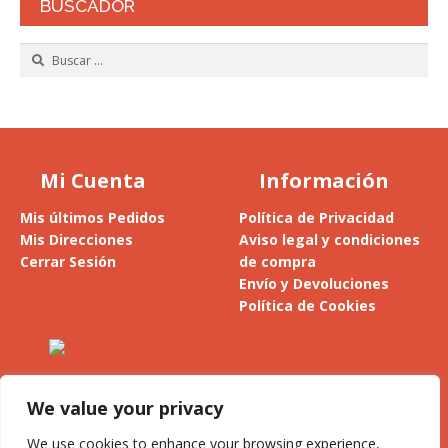
BUSCADOR
Buscar:
Mi Cuenta
Información
Mis últimos Pedidos
Política de Privacidad
Mis Direcciones
Aviso legal y condiciones
Cerrar Sesión
de compra
Envío y Devoluciones
Política de Cookies
Alesanco 4, 1º - 26300 Nájera
La Rioja (España)
We value your privacy
Privacidad y cookies: este sitio usa cookies. Si continúas navegando
por él, aceptas su uso.
We use cookies to enhance your browsing experience,