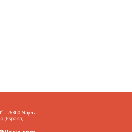
1º - 26300 Nájera
ja (España)
@llaria.com