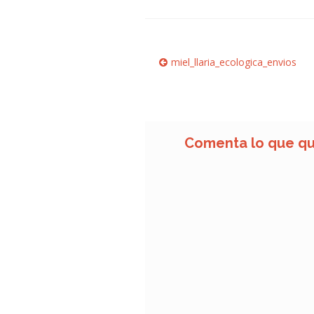
Navegación
Anterior:
miel_llaria_ecologica_envios
de
entradas
Comenta lo que qu