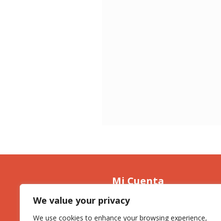
Mi Cuenta
Mis últimos Pedidos
We value your privacy
Mis Direcciones
We use cookies to enhance your browsing experience,
Cerrar Sesión