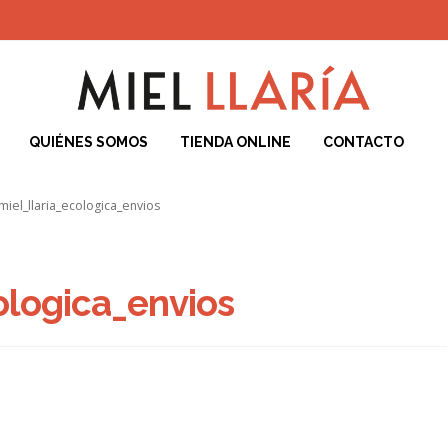
QUIÉNES SOMOS
TIENDA ONLINE
CONTACTO
iciones de Compra
Blog
Carrito
Contacto
ENVÍO Y DEVOLUCIONES
F
miel_llaria_ecologica_envios
Cookies
POLÍTICA DE PRIVACIDAD DEL SITIO WEB
Quiénes Somos
T
ologica_envios