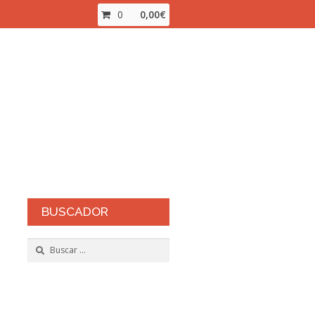
0
0,00
€
inalizar compra
Mi cuenta
ienda Online
BUSCADOR
Buscar: