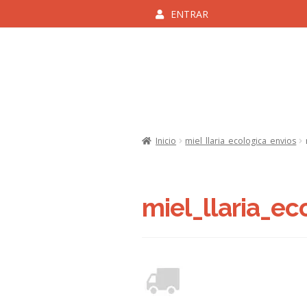
ENTRAR
Ir
Ir
a
al
la
contenido
navegación
Inicio
Aviso Legal y Cond
Inicio
miel_llaria_ecologica_envios
Politica de 
miel_llaria_ec