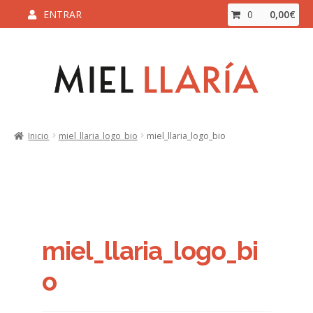
ENTRAR
0
0,00
€
Ir
Ir
a
al
la
contenido
navegación
Inicio
Inicio
miel_llaria_logo_bio
miel_llaria_logo_bio
Aviso Legal y Condiciones de Compra
Blog
Carrito
miel_llaria_logo_bi
Contacto
o
ENVÍO Y DEVOLUCIONES