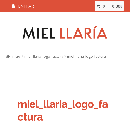
ENTRAR
0
0,00
€
Ir
Ir
a
al
la
contenido
navegación
Inicio
Inicio
miel_llaria_logo_factura
miel_llaria_logo_factura
Aviso Legal y Condiciones de Compra
Blog
Carrito
miel_llaria_logo_fa
Contacto
ctura
ENVÍO Y DEVOLUCIONES