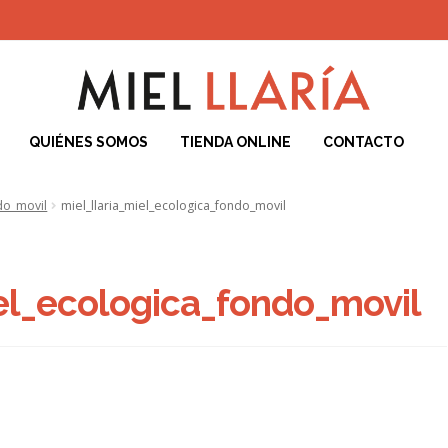
QUIÉNES SOMOS
TIENDA ONLINE
CONTACTO
iciones de Compra
Blog
Carrito
Contacto
ENVÍO Y DEVOLUCIONES
F
do_movil
miel_llaria_miel_ecologica_fondo_movil
Cookies
POLÍTICA DE PRIVACIDAD DEL SITIO WEB
Quiénes Somos
T
iel_ecologica_fondo_movil