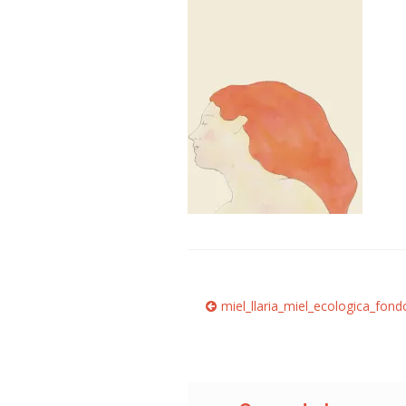
Navegación
Anterior:
miel_llaria_miel_ecologica_fond
de
entradas