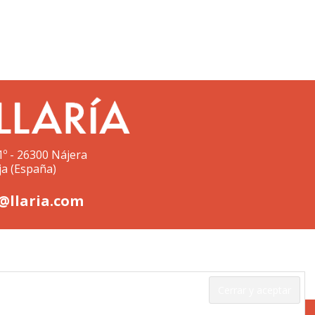
1º - 26300 Nájera
ja (España)
@llaria.com