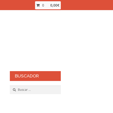
0
0,00
€
inalizar compra
Mi cuenta
ienda Online
BUSCADOR
Buscar: