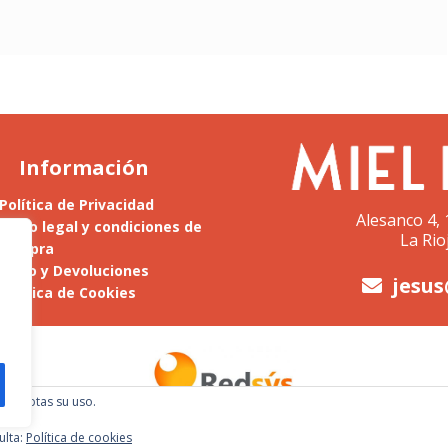
Información
Política de Privacidad
Alesanco 4, 
Aviso legal y condiciones de
La Rio
compra
Envío y Devoluciones
jesus
Política de Cookies
l, aceptas su uso.
ulta:
Política de cookies
© Miel Llaría 2026 |
Estudio BlueFox