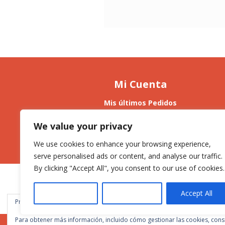
Mi Cuenta
Mis últimos Pedidos
Mis Direcciones
Cerrar Sesión
We value your privacy
We use cookies to enhance your browsing experience,
serve personalised ads or content, and analyse our traffic.
By clicking "Accept All", you consent to our use of cookies.
Customise
Reject All
Accept All
Privacidad y cookies: este sitio usa cookies. Si continúas navegando por é
Para obtener más información, incluido cómo gestionar las cookies, cons