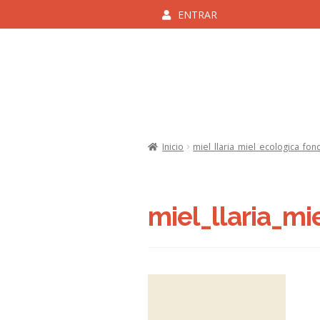
ENTRAR
Ir
Ir
a
al
la
contenido
navegación
Inicio
Aviso Legal y Cond
Inicio
miel_llaria_miel_ecologica_fon
Politica de 
miel_llaria_m