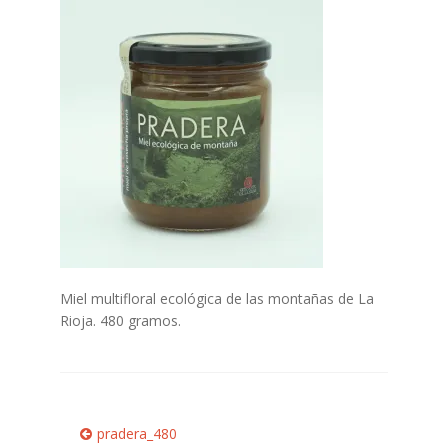
Finalizar compra
Mi cuenta
Politica de Cookies
POLÍTICA DE PRIVACIDAD DEL SITIO WEB
Quiénes Somos
Tienda Online
Miel multifloral ecológica de las montañas de La
Rioja. 480 gramos.
Navegación
Anterior:
pradera_480