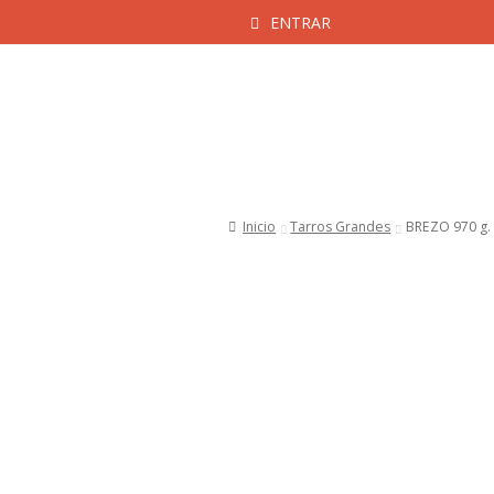
ENTRAR
Ir
Ir
a
al
la
contenido
navegación
Inicio
Aviso Legal y Cond
Inicio
Tarros Grandes
BREZO 970 g.
Politica de 