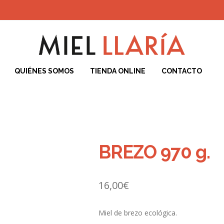
QUIÉNES SOMOS
TIENDA ONLINE
CONTACTO
iciones de Compra
Blog
Carrito
Contacto
ENVÍO Y DEVOLUCIONES
F
Cookies
POLÍTICA DE PRIVACIDAD DEL SITIO WEB
Quiénes Somos
T
BREZO 970 g.
16,00
€
Miel de brezo ecológica.