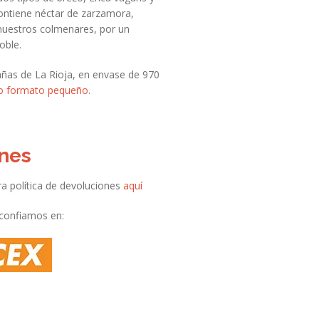
ontiene néctar de zarzamora,
 nuestros colmenares, por un
oble.
añas de La Rioja, en envase de 970
o formato pequeño
.
ones
ra política de devoluciones
aquí
 confiamos en: