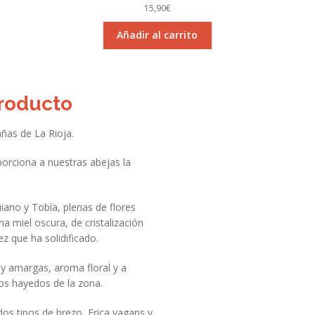
15,90
€
Añadir al carrito
Producto
ñas de La Rioja.
porciona a nuestras abejas la
ano y Tobía, plenas de flores
na miel oscura, de cristalización
z que ha solidificado.
 y amargas, aroma floral y a
os hayedos de la zona.
dos tipos de brezo, Erica vagans y