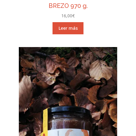
BREZO 970 g.
16,00
€
Leer más